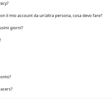
vacy?
con il mio account da un'altra persona, cosa devo fare?
ssimi giorni?
!
conto?
racers?