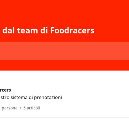
e dal team di Foodracers
rcers
stro sistema di prenotazioni
ra persona
5 articoli