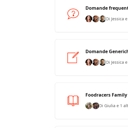
Domande frequent
Di Jessica 
Domande Generic
Di Jessica 
Foodracers Family
Di Giulia e 1 a