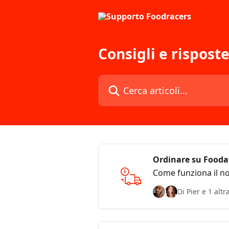
Vai al contenuto principale
Consigli e rispost
Cerca articoli…
Ordinare su Fooda
Come funziona il no
Di Pier e 1 alt