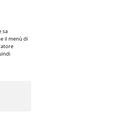
 sa 
e il menù di 
ratore 
indi 