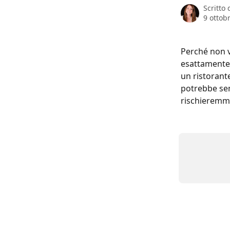
Scritto
9 ottob
Perché non v
esattamente 
un ristorante
potrebbe sem
rischieremmo