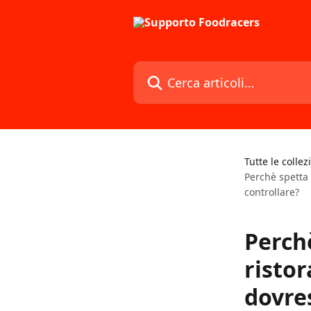
Vai al contenuto principale
Cerca articoli…
Tutte le collez
Perchè spetta 
controllare?
Perchè
ristor
dovres